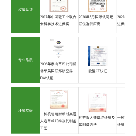
权威认证
2017年中国轻工业联合
2020年5月国际认可足
2021年山
会科学技术进步奖
联优选供应商
进步奖一等
专业品质
2006年泰山草坪公司机
场草美国联邦航空局
欧盟CE认证
阻
FAA认证
环境友好
一种机场用耐瞬时高温
种芳香人造草坪纤维及
一种可降温
人造草丝纤维及其制备
其制备方法
纤维
工艺