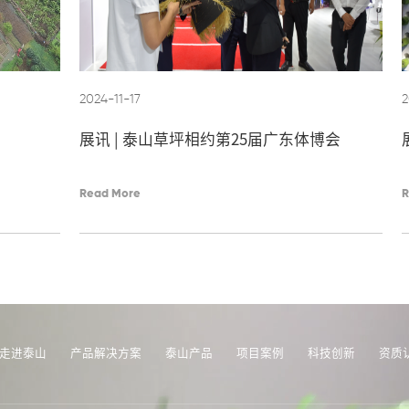
2024-11-17
2
展讯 | 泰山草坪相约第25届广东体博会
Read More
R
走进泰山
产品解决方案
泰山产品
项目案例
科技创新
资质