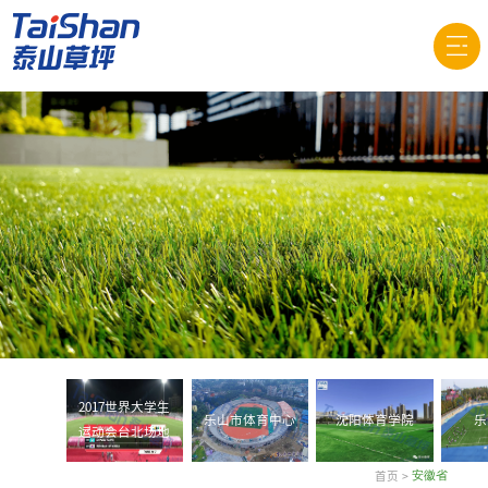
2017世界大学生
乐山市体育中心
沈阳体育学院
乐
运动会台北场地
首页
>
安徽省