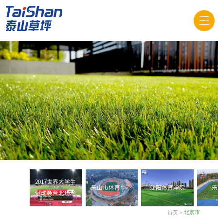
2017世界大学生
乐山市体育中心
沈阳体育学院
乐
运动会台北场地
首页
>
北京市